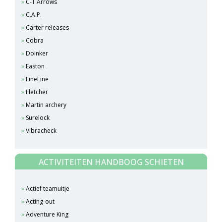
C-T Arrows
C.A.P.
Carter releases
Cobra
Doinker
Easton
FineLine
Fletcher
Martin archery
Surelock
Vibracheck
ACTIVITEITEN HANDBOOG SCHIETEN
Actief teamuitje
Acting-out
Adventure King