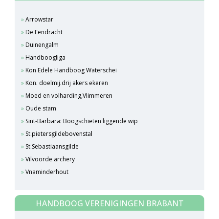
Arrowstar
De Eendracht
Duinengalm
Handboogliga
Kon Edele Handboog Waterschei
Kon. doelmij.drij akers ekeren
Moed en volharding,Vlimmeren
Oude stam
Sint-Barbara: Boogschieten liggende wip
St.pietersgildebovenstal
St.Sebastiaansgilde
Vilvoorde archery
Vnaminderhout
HANDBOOG VERENIGINGEN BRABANT